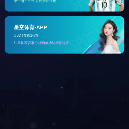
太阳能接线盒CE认证
ISO9001：2015(2)