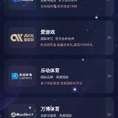
光伏电缆TUV 证书
光伏接线盒TUV证书