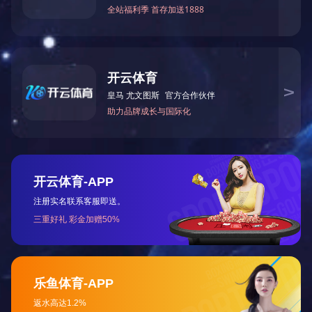
光伏接线盒 TUV证书2-1
光伏接线盒 TUV证书2-2
LHPV 连接器TUV证书
太阳能连接器ROHS认证