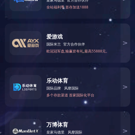
光伏电缆TUV 证书
光伏接线盒TUV证书